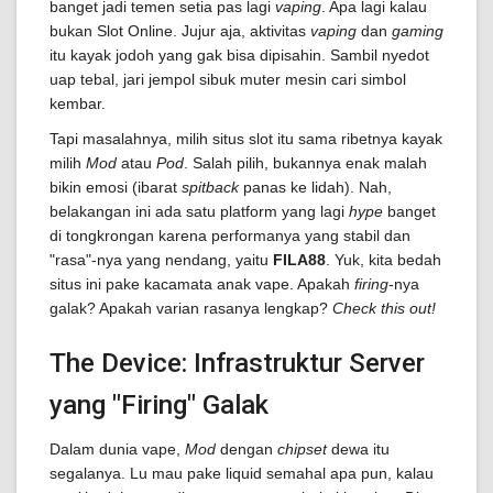
banget jadi temen setia pas lagi
vaping
. Apa lagi kalau
bukan Slot Online. Jujur aja, aktivitas
vaping
dan
gaming
itu kayak jodoh yang gak bisa dipisahin. Sambil nyedot
uap tebal, jari jempol sibuk muter mesin cari simbol
kembar.
Tapi masalahnya, milih situs slot itu sama ribetnya kayak
milih
Mod
atau
Pod
. Salah pilih, bukannya enak malah
bikin emosi (ibarat
spitback
panas ke lidah). Nah,
belakangan ini ada satu platform yang lagi
hype
banget
di tongkrongan karena performanya yang stabil dan
"rasa"-nya yang nendang, yaitu
FILA88
. Yuk, kita bedah
situs ini pake kacamata anak vape. Apakah
firing
-nya
galak? Apakah varian rasanya lengkap?
Check this out!
The Device: Infrastruktur Server
yang "Firing" Galak
Dalam dunia vape,
Mod
dengan
chipset
dewa itu
segalanya. Lu mau pake liquid semahal apa pun, kalau