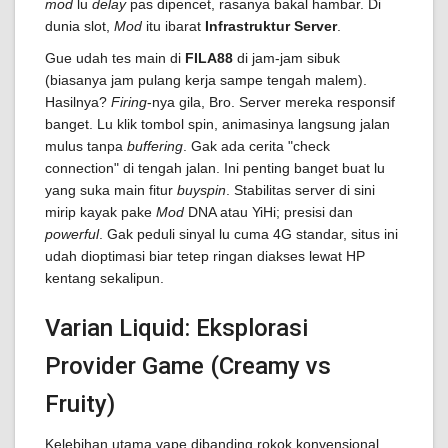
mod
lu
delay
pas dipencet, rasanya bakal hambar. Di
dunia slot,
Mod
itu ibarat
Infrastruktur Server
.
Gue udah tes main di
FILA88
di jam-jam sibuk
(biasanya jam pulang kerja sampe tengah malem).
Hasilnya?
Firing
-nya gila, Bro. Server mereka responsif
banget. Lu klik tombol spin, animasinya langsung jalan
mulus tanpa
buffering
. Gak ada cerita "check
connection" di tengah jalan. Ini penting banget buat lu
yang suka main fitur
buyspin
. Stabilitas server di sini
mirip kayak pake
Mod
DNA atau YiHi; presisi dan
powerful
. Gak peduli sinyal lu cuma 4G standar, situs ini
udah dioptimasi biar tetep ringan diakses lewat HP
kentang sekalipun.
Varian Liquid: Eksplorasi
Provider Game (Creamy vs
Fruity)
Kelebihan utama vape dibanding rokok konvensional