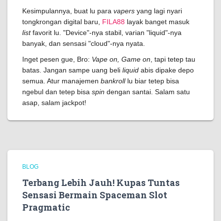
Kesimpulannya, buat lu para
vapers
yang lagi nyari
tongkrongan digital baru,
FILA88
layak banget masuk
list
favorit lu. "Device"-nya stabil, varian "liquid"-nya
banyak, dan sensasi "cloud"-nya nyata.
Inget pesen gue, Bro:
Vape on, Game on
, tapi tetep tau
batas. Jangan sampe uang beli
liquid
abis dipake depo
semua. Atur manajemen
bankroll
lu biar tetep bisa
ngebul dan tetep bisa
spin
dengan santai. Salam satu
asap, salam jackpot!
BLOG
Terbang Lebih Jauh! Kupas Tuntas
Sensasi Bermain Spaceman Slot
Pragmatic