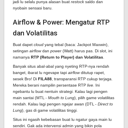
jadi lu selalu punya alasan buat
restock
saldo dan
nyobain sensasi baru.
Airflow & Power: Mengatur RTP
dan Volatilitas
Buat dapet
cloud
yang tebal (baca: Jackpot Maxwin),
setingan
airflow
dan
power
(Watt) harus pas. Di slot, ini
namanya
RTP (Return to Player) dan Volatilitas
.
Banyak situs abal-abal yang nyeting RTP-nya rendah
banget, ibarat lu ngevape tapi
airflow
ditutup rapet,
sesek Bro! Di
FILA88
, transparansi RTP cukup terjaga.
Mereka berani nampilin persentase RTP
live
. Ini
ngebantu lu buat nentuin strategi. Kalau lagi pengen
main santai (MTL -
Mouth to Lung
), pilih game volatilitas
rendah. Kalau lagi pengen ngejar awan (DTL -
Direct to
Lung
), gas di game volatilitas tinggi.
Situs ini ngasih kebebasan buat lu ngatur gaya main lu
sendiri. Gak ada intervensi admin yang bikin pola