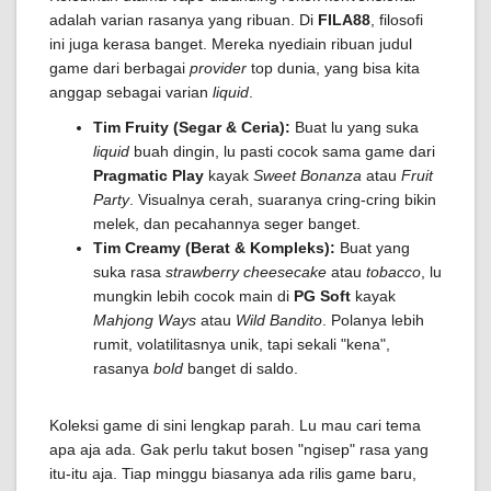
adalah varian rasanya yang ribuan. Di
FILA88
, filosofi
ini juga kerasa banget. Mereka nyediain ribuan judul
game dari berbagai
provider
top dunia, yang bisa kita
anggap sebagai varian
liquid
.
Tim Fruity (Segar & Ceria):
Buat lu yang suka
liquid
buah dingin, lu pasti cocok sama game dari
Pragmatic Play
kayak
Sweet Bonanza
atau
Fruit
Party
. Visualnya cerah, suaranya cring-cring bikin
melek, dan pecahannya seger banget.
Tim Creamy (Berat & Kompleks):
Buat yang
suka rasa
strawberry cheesecake
atau
tobacco
, lu
mungkin lebih cocok main di
PG Soft
kayak
Mahjong Ways
atau
Wild Bandito
. Polanya lebih
rumit, volatilitasnya unik, tapi sekali "kena",
rasanya
bold
banget di saldo.
Koleksi game di sini lengkap parah. Lu mau cari tema
apa aja ada. Gak perlu takut bosen "ngisep" rasa yang
itu-itu aja. Tiap minggu biasanya ada rilis game baru,