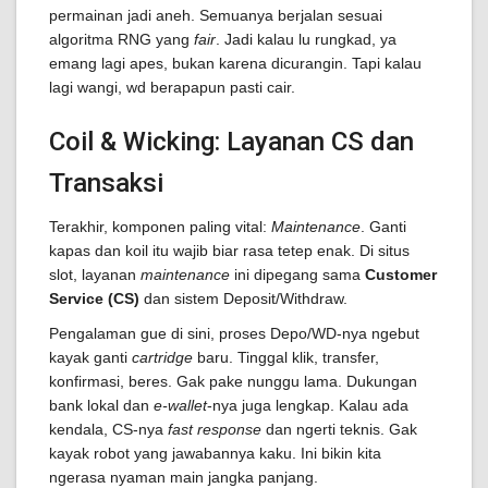
permainan jadi aneh. Semuanya berjalan sesuai
algoritma RNG yang
fair
. Jadi kalau lu rungkad, ya
emang lagi apes, bukan karena dicurangin. Tapi kalau
lagi wangi, wd berapapun pasti cair.
Coil & Wicking: Layanan CS dan
Transaksi
Terakhir, komponen paling vital:
Maintenance
. Ganti
kapas dan koil itu wajib biar rasa tetep enak. Di situs
slot, layanan
maintenance
ini dipegang sama
Customer
Service (CS)
dan sistem Deposit/Withdraw.
Pengalaman gue di sini, proses Depo/WD-nya ngebut
kayak ganti
cartridge
baru. Tinggal klik, transfer,
konfirmasi, beres. Gak pake nunggu lama. Dukungan
bank lokal dan
e-wallet
-nya juga lengkap. Kalau ada
kendala, CS-nya
fast response
dan ngerti teknis. Gak
kayak robot yang jawabannya kaku. Ini bikin kita
ngerasa nyaman main jangka panjang.