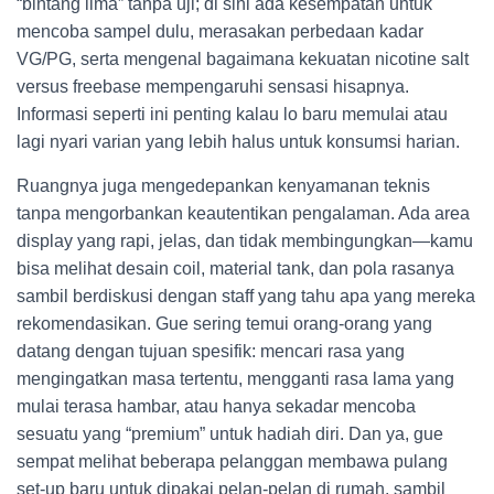
“bintang lima” tanpa uji; di sini ada kesempatan untuk
mencoba sampel dulu, merasakan perbedaan kadar
VG/PG, serta mengenal bagaimana kekuatan nicotine salt
versus freebase mempengaruhi sensasi hisapnya.
Informasi seperti ini penting kalau lo baru memulai atau
lagi nyari varian yang lebih halus untuk konsumsi harian.
Ruangnya juga mengedepankan kenyamanan teknis
tanpa mengorbankan keautentikan pengalaman. Ada area
display yang rapi, jelas, dan tidak membingungkan—kamu
bisa melihat desain coil, material tank, dan pola rasanya
sambil berdiskusi dengan staff yang tahu apa yang mereka
rekomendasikan. Gue sering temui orang-orang yang
datang dengan tujuan spesifik: mencari rasa yang
mengingatkan masa tertentu, mengganti rasa lama yang
mulai terasa hambar, atau hanya sekadar mencoba
sesuatu yang “premium” untuk hadiah diri. Dan ya, gue
sempat melihat beberapa pelanggan membawa pulang
set-up baru untuk dipakai pelan-pelan di rumah, sambil