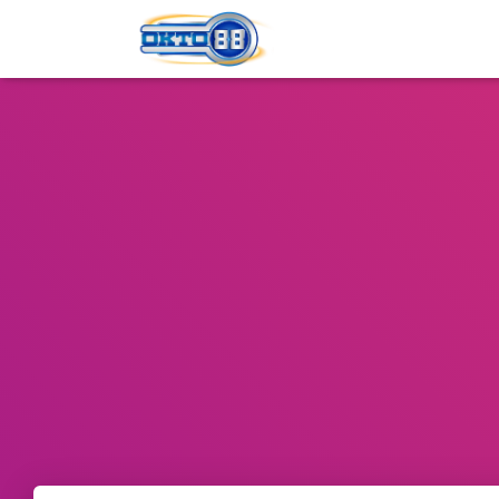
Sensasi Rasa