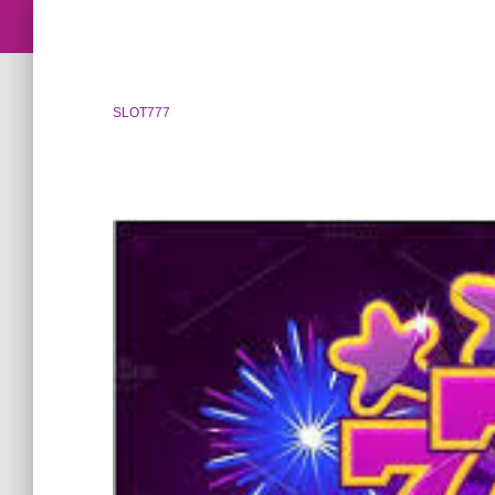
SLOT777
Evolusi Konektivitas Digit
Akses di Tengah Dinamika 