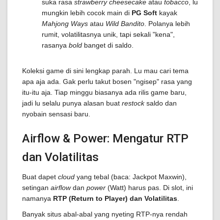
suka rasa
strawberry cheesecake
atau
tobacco
, lu
mungkin lebih cocok main di
PG Soft
kayak
Mahjong Ways
atau
Wild Bandito
. Polanya lebih
rumit, volatilitasnya unik, tapi sekali "kena",
rasanya
bold
banget di saldo.
Koleksi game di sini lengkap parah. Lu mau cari tema
apa aja ada. Gak perlu takut bosen "ngisep" rasa yang
itu-itu aja. Tiap minggu biasanya ada rilis game baru,
jadi lu selalu punya alasan buat
restock
saldo dan
nyobain sensasi baru.
Airflow & Power: Mengatur RTP
dan Volatilitas
Buat dapet
cloud
yang tebal (baca: Jackpot Maxwin),
setingan
airflow
dan
power
(Watt) harus pas. Di slot, ini
namanya
RTP (Return to Player) dan Volatilitas
.
Banyak situs abal-abal yang nyeting RTP-nya rendah