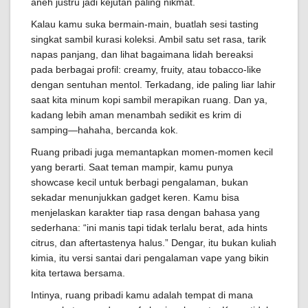
aneh justru jadi kejutan paling nikmat.
Kalau kamu suka bermain-main, buatlah sesi tasting
singkat sambil kurasi koleksi. Ambil satu set rasa, tarik
napas panjang, dan lihat bagaimana lidah bereaksi
pada berbagai profil: creamy, fruity, atau tobacco-like
dengan sentuhan mentol. Terkadang, ide paling liar lahir
saat kita minum kopi sambil merapikan ruang. Dan ya,
kadang lebih aman menambah sedikit es krim di
samping—hahaha, bercanda kok.
Ruang pribadi juga memantapkan momen-momen kecil
yang berarti. Saat teman mampir, kamu punya
showcase kecil untuk berbagi pengalaman, bukan
sekadar menunjukkan gadget keren. Kamu bisa
menjelaskan karakter tiap rasa dengan bahasa yang
sederhana: “ini manis tapi tidak terlalu berat, ada hints
citrus, dan aftertastenya halus.” Dengar, itu bukan kuliah
kimia, itu versi santai dari pengalaman vape yang bikin
kita tertawa bersama.
Intinya, ruang pribadi kamu adalah tempat di mana