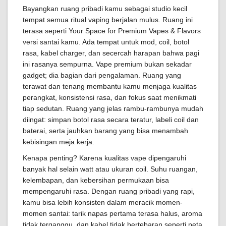
Bayangkan ruang pribadi kamu sebagai studio kecil
tempat semua ritual vaping berjalan mulus. Ruang ini
terasa seperti Your Space for Premium Vapes & Flavors
versi santai kamu. Ada tempat untuk mod, coil, botol
rasa, kabel charger, dan secercah harapan bahwa pagi
ini rasanya sempurna. Vape premium bukan sekadar
gadget; dia bagian dari pengalaman. Ruang yang
terawat dan tenang membantu kamu menjaga kualitas
perangkat, konsistensi rasa, dan fokus saat menikmati
tiap sedutan. Ruang yang jelas rambu-rambunya mudah
diingat: simpan botol rasa secara teratur, labeli coil dan
baterai, serta jauhkan barang yang bisa menambah
kebisingan meja kerja.
Kenapa penting? Karena kualitas vape dipengaruhi
banyak hal selain watt atau ukuran coil. Suhu ruangan,
kelembapan, dan kebersihan permukaan bisa
mempengaruhi rasa. Dengan ruang pribadi yang rapi,
kamu bisa lebih konsisten dalam meracik momen-
momen santai: tarik napas pertama terasa halus, aroma
tidak terganggu, dan kabel tidak bertebaran seperti peta