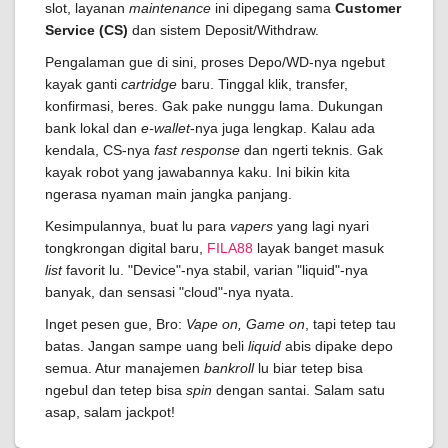
slot, layanan
maintenance
ini dipegang sama
Customer
Service (CS)
dan sistem Deposit/Withdraw.
Pengalaman gue di sini, proses Depo/WD-nya ngebut
kayak ganti
cartridge
baru. Tinggal klik, transfer,
konfirmasi, beres. Gak pake nunggu lama. Dukungan
bank lokal dan
e-wallet
-nya juga lengkap. Kalau ada
kendala, CS-nya
fast response
dan ngerti teknis. Gak
kayak robot yang jawabannya kaku. Ini bikin kita
ngerasa nyaman main jangka panjang.
Kesimpulannya, buat lu para
vapers
yang lagi nyari
tongkrongan digital baru,
FILA88
layak banget masuk
list
favorit lu. "Device"-nya stabil, varian "liquid"-nya
banyak, dan sensasi "cloud"-nya nyata.
Inget pesen gue, Bro:
Vape on, Game on
, tapi tetep tau
batas. Jangan sampe uang beli
liquid
abis dipake depo
semua. Atur manajemen
bankroll
lu biar tetep bisa
ngebul dan tetep bisa
spin
dengan santai. Salam satu
asap, salam jackpot!