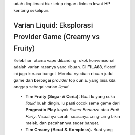
udah dioptimasi biar tetep ringan diakses lewat HP
kentang sekalipun.
Varian Liquid: Eksplorasi
Provider Game (Creamy vs
Fruity)
Kelebihan utama vape dibanding rokok konvensional
adalah varian rasanya yang ribuan. Di
FILA88
, filosofi
ini juga kerasa banget. Mereka nyediain ribuan judul
game dari berbagai
provider
top dunia, yang bisa kita
anggap sebagai varian
liquid
.
Tim Fruity (Segar & Ceria):
Buat lu yang suka
liquid
buah dingin, lu pasti cocok sama game dari
Pragmatic Play
kayak
Sweet Bonanza
atau
Fruit
Party
. Visualnya cerah, suaranya cring-cring bikin
melek, dan pecahannya seger banget.
Tim Creamy (Berat & Kompleks):
Buat yang