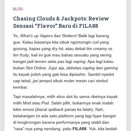
BLOG
Chasing Clouds & Jackpots: Review
Sensasi “Flavor” Baru di FILA88
Yo,
What’s up
Vapers dan Slotters! Balik lagi bareng
gue. Kalau biasanya kita sibuk ngomongin
coil
yang
gosong, kapas yang
dry hit
, atau debat tim
creamy
vs
tim
fruity
, kali ini gue mau bahas sesuatu yang sering
banget jadi temen setia pas lagi
vaping
. Apa lagi kalau
bukan Slot Online. Jujur aja, aktivitas
vaping
dan
gaming
itu kayak jodoh yang gak bisa dipisahin. Sambil nyedot
uap tebal, jari jempol sibuk muter mesin cari simbol
kembar.
Tapi masalahnya, milih situs slot itu sama ribetnya kayak
milih
Mod
atau
Pod
. Salah pilih, bukannya enak malah
bikin emosi (ibarat
spitback
panas ke lidah). Nah,
belakangan ini ada satu platform yang lagi
hype
banget
di tongkrongan karena performanya yang stabil dan
"rasa"-nya yang nendang, yaitu
FILA88
. Yuk, kita bedah