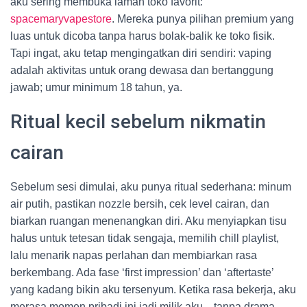
aku sering membuka laman toko favorit:
spacemaryvapestore
. Mereka punya pilihan premium yang
luas untuk dicoba tanpa harus bolak-balik ke toko fisik.
Tapi ingat, aku tetap mengingatkan diri sendiri: vaping
adalah aktivitas untuk orang dewasa dan bertanggung
jawab; umur minimum 18 tahun, ya.
Ritual kecil sebelum nikmatin
cairan
Sebelum sesi dimulai, aku punya ritual sederhana: minum
air putih, pastikan nozzle bersih, cek level cairan, dan
biarkan ruangan menenangkan diri. Aku menyiapkan tisu
halus untuk tetesan tidak sengaja, memilih chill playlist,
lalu menarik napas perlahan dan membiarkan rasa
berkembang. Ada fase ‘first impression’ dan ‘aftertaste’
yang kadang bikin aku tersenyum. Ketika rasa bekerja, aku
merasa momen pribadi ini jadi milik aku—tanpa drama,