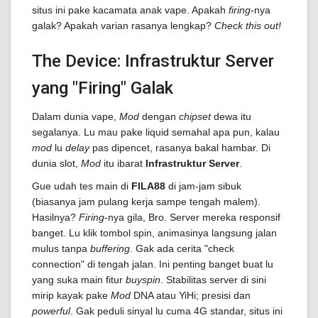
situs ini pake kacamata anak vape. Apakah
firing
-nya
galak? Apakah varian rasanya lengkap?
Check this out!
The Device: Infrastruktur Server
yang "Firing" Galak
Dalam dunia vape,
Mod
dengan
chipset
dewa itu
segalanya. Lu mau pake liquid semahal apa pun, kalau
mod
lu
delay
pas dipencet, rasanya bakal hambar. Di
dunia slot,
Mod
itu ibarat
Infrastruktur Server
.
Gue udah tes main di
FILA88
di jam-jam sibuk
(biasanya jam pulang kerja sampe tengah malem).
Hasilnya?
Firing
-nya gila, Bro. Server mereka responsif
banget. Lu klik tombol spin, animasinya langsung jalan
mulus tanpa
buffering
. Gak ada cerita "check
connection" di tengah jalan. Ini penting banget buat lu
yang suka main fitur
buyspin
. Stabilitas server di sini
mirip kayak pake
Mod
DNA atau YiHi; presisi dan
powerful
. Gak peduli sinyal lu cuma 4G standar, situs ini