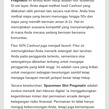
Pragmatic
ini terasa lebih hidup adalah fitur sosialnya.
Di sisi layar, Anda dapat melihat hasil
Cashout
yang
dilakukan oleh pemain lain secara
real-time
. Anda bisa
melihat siapa yang berani menunggu hingga 50x dan
siapa yang memilih bermain aman di 2x. Hal ini
menciptakan suasana kompetitif yang menyenangkan,
di mana Anda merasa sedang bermain bersama
komunitas.
Fitur
50% Cashout
juga menjadi favorit. Fitur ini
memungkinkan Anda menarik setengah dari taruhan
Anda pada pengganda tertentu, sementara sisa
setengahnya dibiarkan terbang untuk mengejar
pengganda yang lebih tinggi. Ini adalah cara yang brilian
untuk mengunci sebagian keuntungan sambil tetap
menjaga harapan meraih jackpot besar tetap hidup.
Secara keseluruhan,
Spaceman Slot Pragmatic
adalah
evolusi menarik dari hiburan digital. Ia menggabungkan
kegembiraan instan dari permainan arcade dengan
ketegangan risiko finansial. Permainan ini tidak hanya
menguji keberuntungan Anda, tetapi juga kemampuan