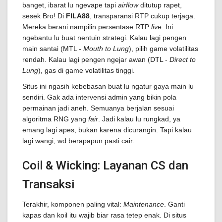
banget, ibarat lu ngevape tapi
airflow
ditutup rapet,
sesek Bro! Di
FILA88
, transparansi RTP cukup terjaga.
Mereka berani nampilin persentase RTP
live
. Ini
ngebantu lu buat nentuin strategi. Kalau lagi pengen
main santai (MTL -
Mouth to Lung
), pilih game volatilitas
rendah. Kalau lagi pengen ngejar awan (DTL -
Direct to
Lung
), gas di game volatilitas tinggi.
Situs ini ngasih kebebasan buat lu ngatur gaya main lu
sendiri. Gak ada intervensi admin yang bikin pola
permainan jadi aneh. Semuanya berjalan sesuai
algoritma RNG yang
fair
. Jadi kalau lu rungkad, ya
emang lagi apes, bukan karena dicurangin. Tapi kalau
lagi wangi, wd berapapun pasti cair.
Coil & Wicking: Layanan CS dan
Transaksi
Terakhir, komponen paling vital:
Maintenance
. Ganti
kapas dan koil itu wajib biar rasa tetep enak. Di situs