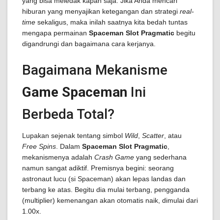
yang bisa meledak kapan saja. Jika Anda mencari
hiburan yang menyajikan ketegangan dan strategi
real-
time
sekaligus, maka inilah saatnya kita bedah tuntas
mengapa permainan
Spaceman Slot Pragmatic
begitu
digandrungi dan bagaimana cara kerjanya.
Bagaimana Mekanisme
Game Spaceman
Ini
Berbeda Total?
Lupakan sejenak tentang simbol
Wild
,
Scatter
, atau
Free Spins
. Dalam
Spaceman Slot Pragmatic
,
mekanismenya adalah
Crash Game
yang sederhana
namun sangat adiktif. Premisnya begini: seorang
astronaut lucu (si Spaceman) akan lepas landas dan
terbang ke atas. Begitu dia mulai terbang, pengganda
(multiplier) kemenangan akan otomatis naik, dimulai dari
1.00x.