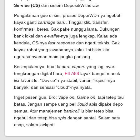
Service (CS)
dan sistem Deposit/Withdraw.
Pengalaman gue di sini, proses Depo/WD-nya ngebut
kayak ganti
cartridge
baru. Tinggal klik, transfer,
konfirmasi, beres. Gak pake nunggu lama. Dukungan
bank lokal dan
e-wallet
-nya juga lengkap. Kalau ada
kendala, CS-nya
fast response
dan ngerti teknis. Gak
kayak robot yang jawabannya kaku. Ini bikin kita
ngerasa nyaman main jangka panjang.
Kesimpulannya, buat lu para
vapers
yang lagi nyari
tongkrongan digital baru,
FILA88
layak banget masuk
list
favorit lu. "Device"-nya stabil, varian "liquid"-nya
banyak, dan sensasi "cloud"-nya nyata.
Inget pesen gue, Bro:
Vape on, Game on
, tapi tetep tau
batas. Jangan sampe uang beli
liquid
abis dipake depo
semua. Atur manajemen
bankroll
lu biar tetep bisa
ngebul dan tetep bisa
spin
dengan santai. Salam satu
asap, salam jackpot!