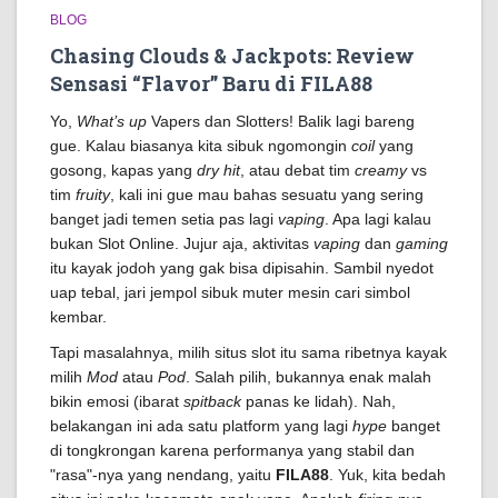
BLOG
Chasing Clouds & Jackpots: Review
Sensasi “Flavor” Baru di FILA88
Yo,
What’s up
Vapers dan Slotters! Balik lagi bareng
gue. Kalau biasanya kita sibuk ngomongin
coil
yang
gosong, kapas yang
dry hit
, atau debat tim
creamy
vs
tim
fruity
, kali ini gue mau bahas sesuatu yang sering
banget jadi temen setia pas lagi
vaping
. Apa lagi kalau
bukan Slot Online. Jujur aja, aktivitas
vaping
dan
gaming
itu kayak jodoh yang gak bisa dipisahin. Sambil nyedot
uap tebal, jari jempol sibuk muter mesin cari simbol
kembar.
Tapi masalahnya, milih situs slot itu sama ribetnya kayak
milih
Mod
atau
Pod
. Salah pilih, bukannya enak malah
bikin emosi (ibarat
spitback
panas ke lidah). Nah,
belakangan ini ada satu platform yang lagi
hype
banget
di tongkrongan karena performanya yang stabil dan
"rasa"-nya yang nendang, yaitu
FILA88
. Yuk, kita bedah