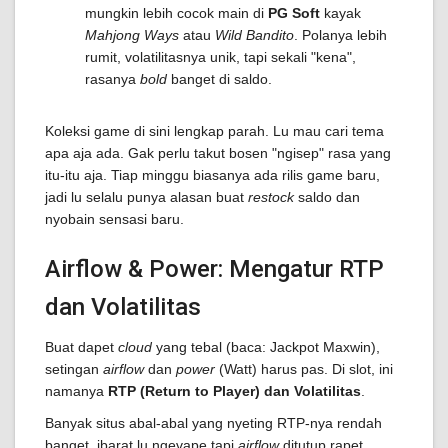
mungkin lebih cocok main di
PG Soft
kayak
Mahjong Ways
atau
Wild Bandito
. Polanya lebih
rumit, volatilitasnya unik, tapi sekali "kena",
rasanya
bold
banget di saldo.
Koleksi game di sini lengkap parah. Lu mau cari tema
apa aja ada. Gak perlu takut bosen "ngisep" rasa yang
itu-itu aja. Tiap minggu biasanya ada rilis game baru,
jadi lu selalu punya alasan buat
restock
saldo dan
nyobain sensasi baru.
Airflow & Power: Mengatur RTP
dan Volatilitas
Buat dapet
cloud
yang tebal (baca: Jackpot Maxwin),
setingan
airflow
dan
power
(Watt) harus pas. Di slot, ini
namanya
RTP (Return to Player) dan Volatilitas
.
Banyak situs abal-abal yang nyeting RTP-nya rendah
banget, ibarat lu ngevape tapi
airflow
ditutup rapet,