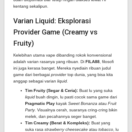
kentang sekalipun.
Varian Liquid: Eksplorasi
Provider Game (Creamy vs
Fruity)
Kelebihan utama vape dibanding rokok konvensional
adalah varian rasanya yang ribuan. Di
FILA88
, filosofi
ini juga kerasa banget. Mereka nyediain ribuan judul
game dari berbagai
provider
top dunia, yang bisa kita
anggap sebagai varian
liquid
.
Tim Fruity (Segar & Ceria):
Buat lu yang suka
liquid
buah dingin, lu pasti cocok sama game dari
Pragmatic Play
kayak
Sweet Bonanza
atau
Fruit
Party
. Visualnya cerah, suaranya cring-cring bikin
melek, dan pecahannya seger banget.
Tim Creamy (Berat & Kompleks):
Buat yang
suka rasa
strawberry cheesecake
atau
tobacco
, lu