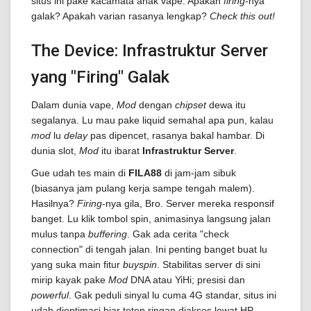
situs ini pake kacamata anak vape. Apakah
firing
-nya
galak? Apakah varian rasanya lengkap?
Check this out!
The Device: Infrastruktur Server
yang "Firing" Galak
Dalam dunia vape,
Mod
dengan
chipset
dewa itu
segalanya. Lu mau pake liquid semahal apa pun, kalau
mod
lu
delay
pas dipencet, rasanya bakal hambar. Di
dunia slot,
Mod
itu ibarat
Infrastruktur Server
.
Gue udah tes main di
FILA88
di jam-jam sibuk
(biasanya jam pulang kerja sampe tengah malem).
Hasilnya?
Firing
-nya gila, Bro. Server mereka responsif
banget. Lu klik tombol spin, animasinya langsung jalan
mulus tanpa
buffering
. Gak ada cerita "check
connection" di tengah jalan. Ini penting banget buat lu
yang suka main fitur
buyspin
. Stabilitas server di sini
mirip kayak pake
Mod
DNA atau YiHi; presisi dan
powerful
. Gak peduli sinyal lu cuma 4G standar, situs ini
udah dioptimasi biar tetep ringan diakses lewat HP