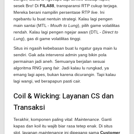
sesek Bro! Di
FILA88
, transparansi RTP cukup terjaga.
Mereka berani nampilin persentase RTP
live
. Ini
ngebantu lu buat nentuin strategi. Kalau lagi pengen
main santai (MTL -
Mouth to Lung
), pilih game volatilitas
rendah. Kalau lagi pengen ngejar awan (DTL -
Direct to
Lung
), gas di game volatilitas tinggi.
Situs ini ngasih kebebasan buat lu ngatur gaya main lu
sendiri. Gak ada intervensi admin yang bikin pola
permainan jadi aneh. Semuanya berjalan sesuai
algoritma RNG yang
fair
. Jadi kalau lu rungkad, ya
emang lagi apes, bukan karena dicurangin. Tapi kalau
lagi wangi, wd berapapun pasti cair.
Coil & Wicking: Layanan CS dan
Transaksi
Terakhir, komponen paling vital:
Maintenance
. Ganti
kapas dan koil itu wajib biar rasa tetep enak. Di situs
slot, layanan
maintenance
ini dipegang sama
Customer