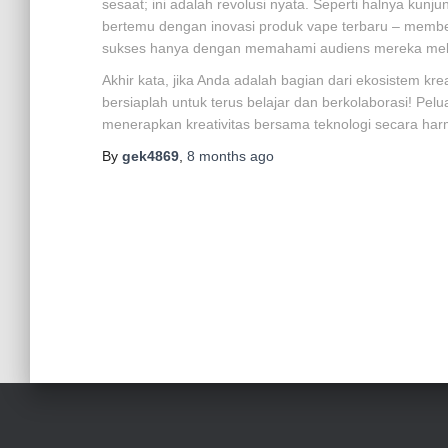
sesaat; ini adalah revolusi nyata. Seperti halnya kunj
bertemu dengan inovasi produk vape terbaru – membe
sukses hanya dengan memahami audiens mereka melalu
Akhir kata, jika Anda adalah bagian dari ekosistem krea
bersiaplah untuk terus belajar dan berkolaborasi! Pel
menerapkan kreativitas bersama teknologi secara har
By
gek4869
,
8 months
ago