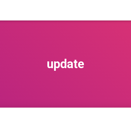
update