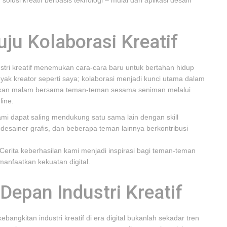
u Kolaborasi Kreatif
ustri kreatif menemukan cara-cara baru untuk bertahan hidup
yak kreator seperti saya; kolaborasi menjadi kunci utama dalam
iskan malam bersama teman-teman sesama seniman melalui
ine.
mi dapat saling mendukung satu sama lain dengan skill
desainer grafis, dan beberapa teman lainnya berkontribusi
Cerita keberhasilan kami menjadi inspirasi bagi teman-teman
emanfaatkan kekuatan digital.
pan Industri Kreatif
ebangkitan industri kreatif di era digital bukanlah sekadar tren