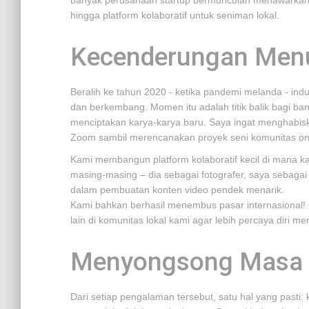
hingga platform kolaboratif untuk seniman lokal.
Kecenderungan Menuj
Beralih ke tahun 2020 - ketika pandemi melanda - ind
dan berkembang. Momen itu adalah titik balik bagi ban
menciptakan karya-karya baru. Saya ingat menghab
Zoom sambil merencanakan proyek seni komunitas onl
Kami membangun platform kolaboratif kecil di mana ka
masing-masing – dia sebagai fotografer, saya sebagai 
dalam pembuatan konten video pendek menarik.
Kami bahkan berhasil menembus pasar internasional! 
lain di komunitas lokal kami agar lebih percaya diri m
Menyongsong Masa De
Dari setiap pengalaman tersebut, satu hal yang pasti: k