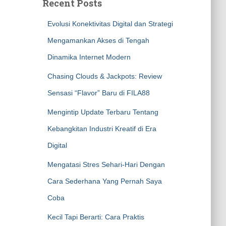
Recent Posts
Evolusi Konektivitas Digital dan Strategi
Mengamankan Akses di Tengah
Dinamika Internet Modern
Chasing Clouds & Jackpots: Review
Sensasi “Flavor” Baru di FILA88
Mengintip Update Terbaru Tentang
Kebangkitan Industri Kreatif di Era
Digital
Mengatasi Stres Sehari-Hari Dengan
Cara Sederhana Yang Pernah Saya
Coba
Kecil Tapi Berarti: Cara Praktis